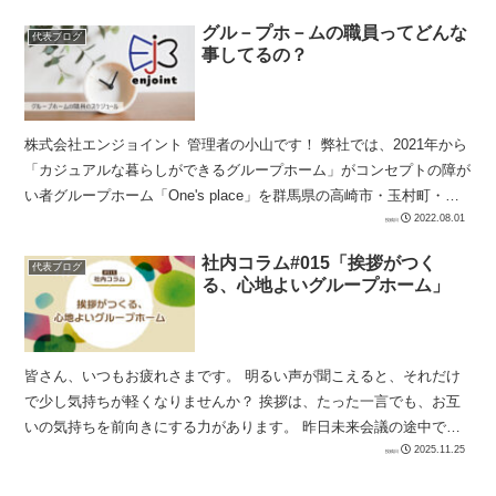
グル－プホ－ムの職員ってどんな
代表ブログ
事してるの？
株式会社エンジョイント 管理者の小山です！ 弊社では、2021年から
「カジュアルな暮らしができるグループホーム」がコンセプトの障が
い者グループホーム「One's place」を群馬県の高崎市・玉村町・伊
勢崎市で運営してます。 皆...
2022.08.01
社内コラム#015「挨拶がつく
代表ブログ
る、心地よいグループホーム」
皆さん、いつもお疲れさまです。 明るい声が聞こえると、それだけ
で少し気持ちが軽くなりませんか？ 挨拶は、たった一言でも、お互
いの気持ちを前向きにする力があります。 昨日未来会議の途中で入
居者さんが仕事から帰...
2025.11.25