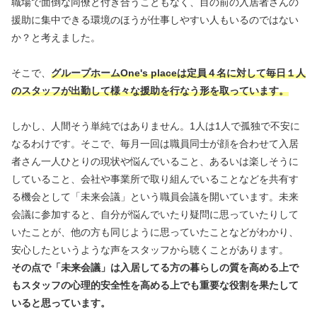
職場で面倒な同僚と付き合うこともなく、目の前の入居者さんの
援助に集中できる環境のほうが仕事しやすい人もいるのではない
か？と考えました。
そこで、
グループホームOne's placeは定員４名に対して毎日１人
のスタッフが出勤して様々な援助を行なう形を取っています。
しかし、人間そう単純ではありません。1人は1人で孤独で不安に
なるわけです。そこで、毎月一回は職員同士が顔を合わせて入居
者さん一人ひとりの現状や悩んでいること、あるいは楽しそうに
していること、会社や事業所で取り組んでいることなどを共有す
る機会として「未来会議」という職員会議を開いています。未来
会議に参加すると、自分が悩んでいたり疑問に思っていたりして
いたことが、他の方も同じように思っていたことなどがわかり、
安心したというような声をスタッフから聴くことがあります。
その点で「未来会議」は入居してる方の暮らしの質を高める上で
もスタッフの心理的安全性を高める上でも重要な役割を果たして
いると思っています。