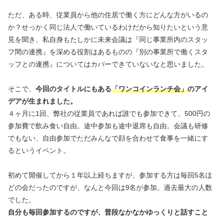
ただ、ある時、従業員から他の住居で働く方にどんな方がいるの
か？せっかく同じ法人で働いているわけだから知りたいという意
見を聞き、私自身もたしかに未来会議は『同じ事業所内のスタッ
フ間の連携』を深める役割はあるものの『別の事業所で働くスタ
ッフとの連携』についてはカバーできていないなと思いました。
そこで、
今回のタイトルにもある
「ワンコインランチ会」
のアイ
デアが生まれました。
４ヶ月に1回、弊社の従業員であれば誰でも参加できて、500円の
参加費で飲み食い自由。途中参加も途中退席も自由。会議も研修
でもない、自由参加でただみんなで顔を合わせて食事を一緒にす
るというイベント。
初めて開催してから１年以上経ちますが、参加する方は毎回5名ほ
どの会だったのですが、なんと今回は9名が参加。過去最大の人数
でした。
自分も毎回参加するのですが、普段なかなかゆっくりと話すこと