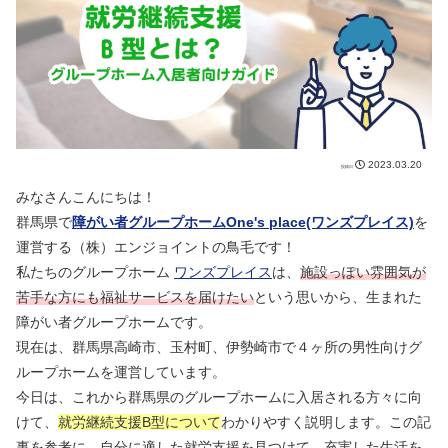
2023.03.20
みなさんこんにちは！
群馬県で
障がい者グループホームOne's place(ワンズプレイス)
を
運営する（株）エンジョイントの鳥毛です！
私たちのグループホーム
ワンズプレイス
は、
施設っぽい雰囲気が
苦手な方にも福祉サービスを届けたい
という思いから、生まれた
障がい者グループホームです。
現在は、群馬県高崎市、玉村町、伊勢崎市で４ヶ所の男性向けグ
ループホームを運営しています。
今日は、これから群馬県のグループホームに入居される方々に向
けて、
就労継続支援B型について
わかりやすく説明します。この記
事を参考に、自分に適した就労支援を見つけて、充実した生活を