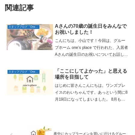
関連記事
Aさんの70歳の誕生日をみんなで
スタッフブログ「One’s placeの日常」
お祝いしました！
こんにちは、小山です！今回は、グルー
プホーム one’s place で行われた、入居者
Aさんの誕生日のお祝いについてお話しし
たいと思います。Aさんは、もともと一人
暮らしをされていた方です。60代後半に
「ここにしてよかった」と思える
スタッフブログ「One’s placeの日常」
なり、年齢的なことや持病を考えて「誰
場所を目指して
か...
はじめに皆さんこんにちは。ワンズプレ
イスのわいちゃんです。あっという間に8
月19日になってしまいました。 8月も、
もうすでに折り返し地点を迎えていま
す。あと三ヶ月もすると11月。寒い時期
に入ります。時間が経つのは本当に早い
なぁと、最近はすご...
夜中にカップラーメンを買いに行けるグルー