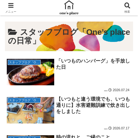
メニュー
検索
スタッフブログ「One’s place
の日常」
「いつものハンバーグ」を手放し
スタッフブログ「One’s placeの日常」
た日
2026.07.24
【いつもと違う環境でも、いつも
スタッフブログ「One’s placeの日常」
通りに】水害避難訓練で炊き出し
をしました
2026.07.17
時の流れと、ご縁のこと