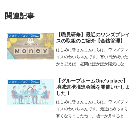
関連記事
【職員研修】最近のワンズプレイ
スタッフブログ「One’s placeの日常」
スの取組のご紹介【金銭管理】
はじめに皆さんこんにちは。ワンズプレ
イスのわいちゃんです。寒い日が続いた
かと思えば、昼間はぽかぽか陽気になっ
たりと、今年はなかなか気温が安定しま
せんね。利用者さんの中にも体調を崩さ
【グループホームOne's place】
スタッフブログ「One’s placeの日常」
れる方も散見されます。温かくしたり、
地域連携推進会議を開催いたしま
水分をこまめにとったり、...
した！
はじめに皆さんこんにちは。ワンズプレ
イスのわいちゃんです。最近はめっきり
寒くなりましたね…。後一か月すると年
末です。もうクリスマスが終わっている
と思うとぞっとしてしまいます。イベン
トが目白押しの時期に入りますが、皆さ