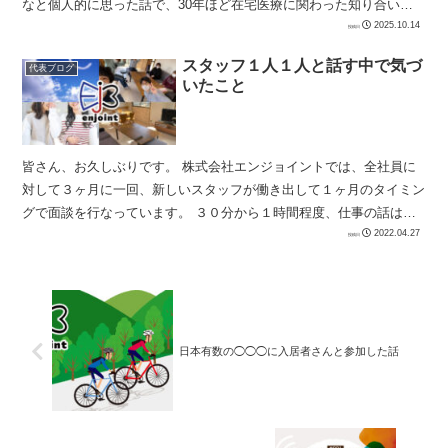
なと個人的に思った話で、30年ほど在宅医療に関わった知り合いが
言っていた話を紹介します。 私から...
2025.10.14
スタッフ１人１人と話す中で気づ
代表ブログ
いたこと
皆さん、お久しぶりです。 株式会社エンジョイントでは、全社員に
対して３ヶ月に一回、新しいスタッフが働き出して１ヶ月のタイミン
グで面談を行なっています。 ３０分から１時間程度、仕事の話はも
ちろんのこと趣味や家族のこと様々な話をして...
2022.04.27
日本有数の◯◯◯に入居者さんと参加した話