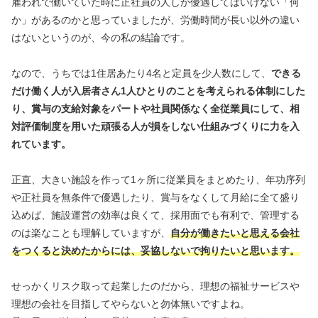
雇われで働いていた時に正社員の人しか優遇してはいけない「何
か」があるのかと思っていましたが、労働時間が長い以外の違い
はないというのが、今の私の結論です。
なので、うちでは1住居あたり4名と定員を少人数にして、
できる
だけ働く人が入居者さん1人ひとりのことを考えられる体制にした
り、賞与の支給対象をパートや社員関係なく全従業員にして、相
対評価制度を用いた頑張る人が損をしない仕組みづくりに力を入
れています。
正直、大きい施設を作って1ヶ所に従業員をまとめたり、年功序列
や正社員を無条件で優遇したり、賞与をなくして月給に全て盛り
込めば、施設運営の効率は良くて、採用面でも有利で、管理する
のは楽なことも理解していますが、
自分が働きたいと思える会社
をつくると決めたからには、妥協しないで拘りたいと思います。
せっかくリスク取って起業したのだから、理想の福祉サービスや
理想の会社を目指してやらないと勿体無いですよね。